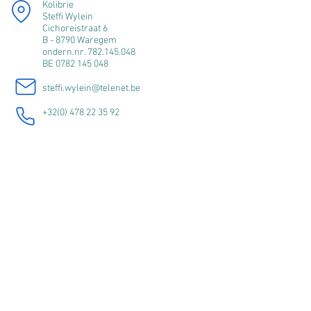
Kolibrie
Steffi Wylein
Cichoreistraat 6
B - 8790 Waregem
ondern.nr.
782.145.048
BE
0782 145 048
steffi.wylein@telenet.be
+32(0) 478 22 35 92