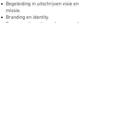
Begeleiding in uitschrijven visie en
missie.
Branding en identity.
Concurrentie onderzoek naar aanloop
van nieuwe huisstijl of nieuwe website.
Uitwerken Omnichannel en
Hybridemodel
© 2022 Kolibrie-graphics