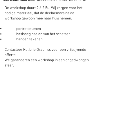
hun
creativiteit leren ontdekken
. Plezier verzekerd!
​De workshop duurt 2 à 2,5u. Wij zorgen voor het
nodige materiaal, dat de deelnemers na de
workshop gewoon mee naar huis nemen.
portrettekenen
basisbeginselen van het schetsen
handen tekenen
Contacteer Kolibrie Graphics voor een vrijblijvende
offerte
.
We garanderen een workshop in een ongedwongen
sfeer.​