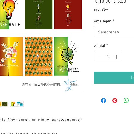
Normale
Ver
 € 10,00 
€ 5,00
prijs
incl.Btw
omslagen
*
Selecteren
Aantal
*
I
nts. Voor kerst- en nieuwjaarswensen of
.