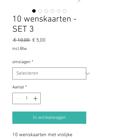
10 wenskaarten -
SET 3
Normale
Verkoopprijs
 € 10,00 
€ 5,00
prijs
incl.Btw
omslagen
*
Aantal
*
In winkelwagen
10 wenskaarten met vrolijke