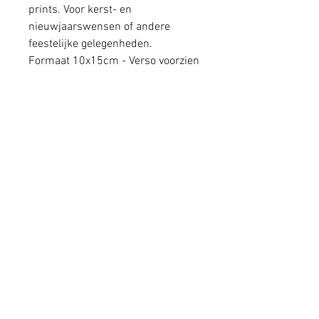
prints. Voor kerst- en
nieuwjaarswensen of andere
feestelijke gelegenheden.
Formaat 10x15cm - Verso voorzien
van schrijf- en adresveld.
Recto zijde voorzien van soft
touch laminaat.
Inclusief btw .
Dit set kaarten kan ook verkregen
worden met bijpassende
gekleurde omslagen.
Genormaliseerd formaat.